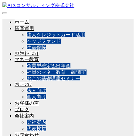
ホーム
資産運用
法人クレジットカード活用
ヘッジファンド
生命保険
ﾘｽｸﾏﾈｼﾞﾒﾝﾄ
マネー教育
企業型確定拠出年金
社員のマネー教育・顧問FP
お金の基礎講座セミナー
ｿﾘｭｰｼｮﾝ
法人向け
個人向け
お客様の声
ブログ
会社案内
会社案内
代表挨拶
お問合わせ