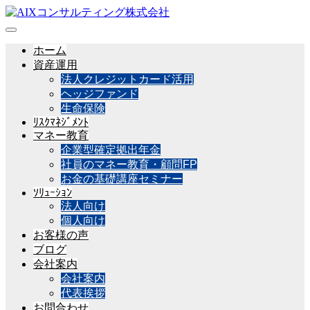
ホーム
資産運用
法人クレジットカード活用
ヘッジファンド
生命保険
ﾘｽｸﾏﾈｼﾞﾒﾝﾄ
マネー教育
企業型確定拠出年金
社員のマネー教育・顧問FP
お金の基礎講座セミナー
ｿﾘｭｰｼｮﾝ
法人向け
個人向け
お客様の声
ブログ
会社案内
会社案内
代表挨拶
お問合わせ