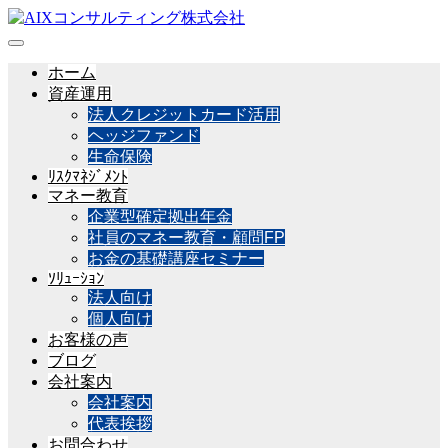
ホーム
資産運用
法人クレジットカード活用
ヘッジファンド
生命保険
ﾘｽｸﾏﾈｼﾞﾒﾝﾄ
マネー教育
企業型確定拠出年金
社員のマネー教育・顧問FP
お金の基礎講座セミナー
ｿﾘｭｰｼｮﾝ
法人向け
個人向け
お客様の声
ブログ
会社案内
会社案内
代表挨拶
お問合わせ