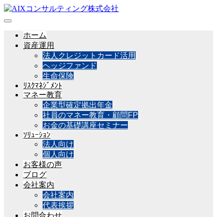
ホーム
資産運用
法人クレジットカード活用
ヘッジファンド
生命保険
ﾘｽｸﾏﾈｼﾞﾒﾝﾄ
マネー教育
企業型確定拠出年金
社員のマネー教育・顧問FP
お金の基礎講座セミナー
ｿﾘｭｰｼｮﾝ
法人向け
個人向け
お客様の声
ブログ
会社案内
会社案内
代表挨拶
お問合わせ