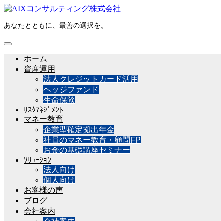
あなたとともに、最善の選択を。
ホーム
資産運用
法人クレジットカード活用
ヘッジファンド
生命保険
ﾘｽｸﾏﾈｼﾞﾒﾝﾄ
マネー教育
企業型確定拠出年金
社員のマネー教育・顧問FP
お金の基礎講座セミナー
ｿﾘｭｰｼｮﾝ
法人向け
個人向け
お客様の声
ブログ
会社案内