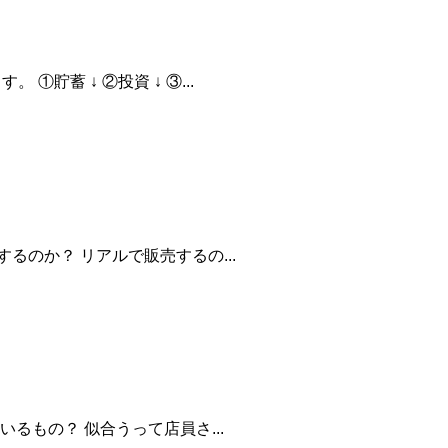
蓄 ↓ ②投資 ↓ ③...
るのか？ リアルで販売するの...
るもの？ 似合うって店員さ...